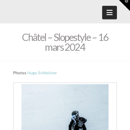
T
t
W
Navig
Châtel – Slopestyle – 16
mars 2024
Photos
Hugo Schleicher